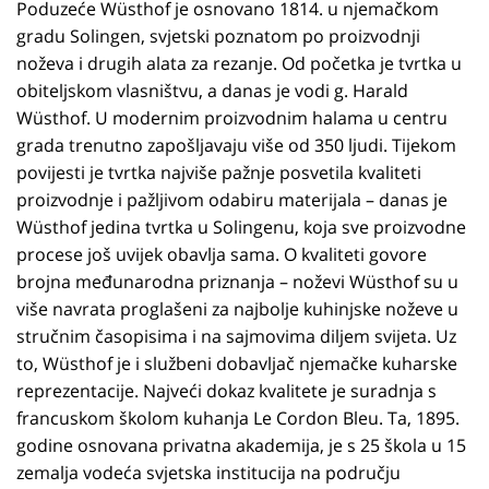
Poduzeće Wüsthof je osnovano 1814. u njemačkom
gradu Solingen, svjetski poznatom po proizvodnji
noževa i drugih alata za rezanje. Od početka je tvrtka u
obiteljskom vlasništvu, a danas je vodi g. Harald
Wüsthof. U modernim proizvodnim halama u centru
grada trenutno zapošljavaju više od 350 ljudi. Tijekom
povijesti je tvrtka najviše pažnje posvetila kvaliteti
proizvodnje i pažljivom odabiru materijala – danas je
Wüsthof jedina tvrtka u Solingenu, koja sve proizvodne
procese još uvijek obavlja sama. O kvaliteti govore
brojna međunarodna priznanja – noževi Wüsthof su u
više navrata proglašeni za najbolje kuhinjske noževe u
stručnim časopisima i na sajmovima diljem svijeta. Uz
to, Wüsthof je i službeni dobavljač njemačke kuharske
reprezentacije. Najveći dokaz kvalitete je suradnja s
francuskom školom kuhanja Le Cordon Bleu. Ta, 1895.
godine osnovana privatna akademija, je s 25 škola u 15
zemalja vodeća svjetska institucija na području