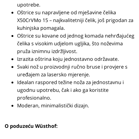
upotrebe.
Oštrice su napravljene od mješavine čelika
X50CrVMo 15 – najkvalitetniji čelik, još prigodan za
kuhinjska pomagala.
Oštrice su kovane od jednog komada nehrđajućeg
čelika s visokim udjelom ugljika, što noževima
pruža iznimnu izdržljivost.
Izrazita oštrina koju jednostavno održavate.
Svaki nož u proizvodnji ručno bruse i provjere s
uređajem za lasersko mjerenje.
Idealan raspored težine noža za jednostavnu i
ugodnu upotrebu, čak i ako ga koristite
profesionalno.
Moderan, minimalistički dizajn.
O poduzeću Wüsthof: