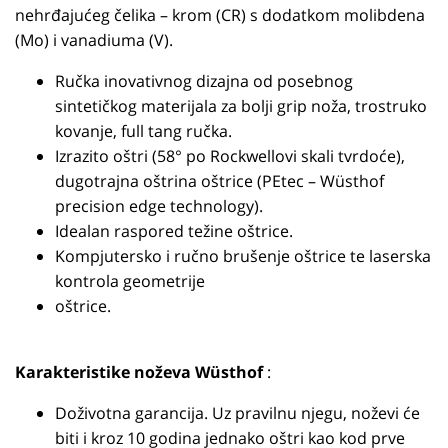
nehrđajućeg čelika – krom (CR) s dodatkom molibdena
(Mo) i vanadiuma (V).
Ručka inovativnog dizajna od posebnog
sintetičkog materijala za bolji grip noža, trostruko
kovanje, full tang ručka.
Izrazito oštri (58° po Rockwellovi skali tvrdoće),
dugotrajna oštrina oštrice (PEtec – Wüsthof
precision edge technology).
Idealan raspored težine oštrice.
Kompjutersko i ručno brušenje oštrice te laserska
kontrola geometrije
oštrice.
Karakteristike noževa Wüsthof
:
Doživotna garancija. Uz pravilnu njegu, noževi će
biti i kroz 10 godina jednako oštri kao kod prve