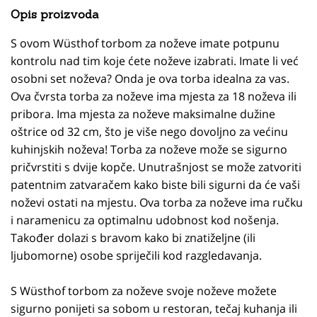
Opis proizvoda
S ovom Wüsthof torbom za noževe imate potpunu
kontrolu nad tim koje ćete noževe izabrati. Imate li već
osobni set noževa? Onda je ova torba idealna za vas.
Ova čvrsta torba za noževe ima mjesta za 18 noževa ili
pribora. Ima mjesta za noževe maksimalne dužine
oštrice od 32 cm, što je više nego dovoljno za većinu
kuhinjskih noževa! Torba za noževe može se sigurno
pričvrstiti s dvije kopče. Unutrašnjost se može zatvoriti
patentnim zatvaračem kako biste bili sigurni da će vaši
noževi ostati na mjestu. Ova torba za noževe ima ručku
i naramenicu za optimalnu udobnost kod nošenja.
Također dolazi s bravom kako bi znatiželjne (ili
ljubomorne) osobe spriječili kod razgledavanja.
S Wüsthof torbom za noževe svoje noževe možete
sigurno ponijeti sa sobom u restoran, tečaj kuhanja ili